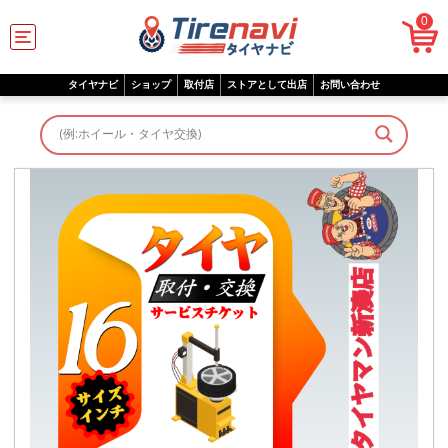
0
C
a
t
e
タイヤナビ
ショップ
取付店
ストアとして出店
お問い合わせ
g
o
r
i
e
s