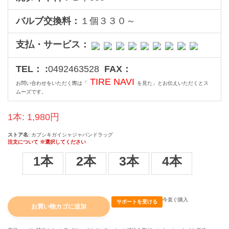
バルブ交換料：
１個３３０～
支払・サービス：
TEL： :
0492463528
FAX：
TIRE NAVI
お問い合わせをいただく際は「
を見た」とお伝えいただくとス
ムーズです。
1本:
1,980
円
ストア名:
カブシキガイシャジャパンドラッグ
注文について ※選択してください
数量
1本
2本
3本
4本
今直ぐ購入
サポートを受ける
お買い物カゴに追加