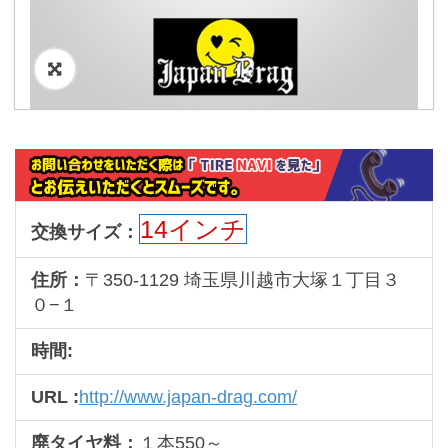
🔍
14インチ
交換サイズ：
住所：
〒350-1129 埼玉県川越市大塚１丁目３
０−１
時間:
URL :
http://www.japan-drag.com/
廃タイヤ料：
１本550～