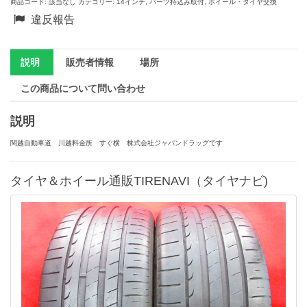
商品コード:
該当なし
カテゴリー:
14インチ
,
パーツ持込み取付
,
ホイール・タイヤ交換
違反報告
説明
販売者情報
場所
この商品について問い合わせ
説明
関越自動車道 川越料金所 すぐ横 株式会社ジャパンドラッグです
タイヤ＆ホイール通販TIRENAVI（タイヤナビ)