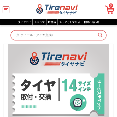
0
C
a
t
e
タイヤナビ
ショップ
取付店
ストアとして出店
お問い合わせ
g
o
r
i
e
s