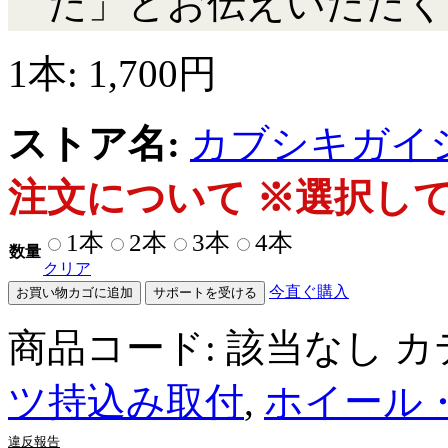
た」とお伝えいただく
1本:
1,700
円
ストア名:
カブシキガイ
注文について ※選択し
1本
2本
3本
4本
数量
クリア
今直ぐ購入
お買い物カゴに追加
サポートを受ける
商品コード:
該当なし
カ
ツ持込み取付
,
ホイール
違反報告