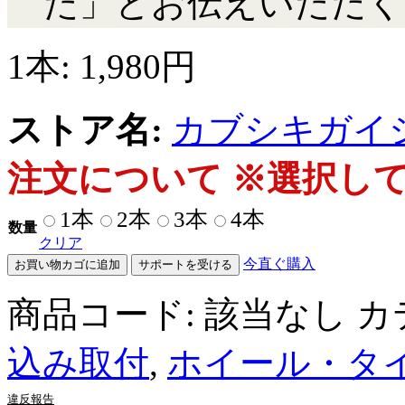
た」とお伝えいただく
1本:
1,980
円
ストア名:
カブシキガイ
注文について ※選択し
1本
2本
3本
4本
数量
クリア
今直ぐ購入
お買い物カゴに追加
サポートを受ける
商品コード:
該当なし
カ
込み取付
,
ホイール・タ
違反報告